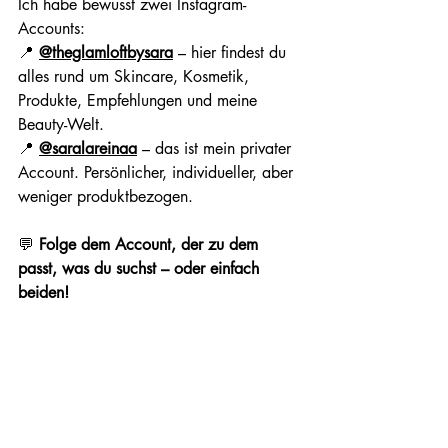
Ich habe bewusst zwei Instagram-
Accounts:
📍 
@theglamloftbysara
 – hier findest du 
alles rund um Skincare, Kosmetik, 
Produkte, Empfehlungen und meine 
Beauty-Welt.
📍 
@saralareinaa
 – das ist mein privater 
Account. Persönlicher, individueller, aber 
weniger produktbezogen.
💬 
Folge dem Account, der zu dem 
passt, was du suchst – oder einfach 
beiden!
Let’s glow together
Wenn du das Gefühl kennst, dich ohne 