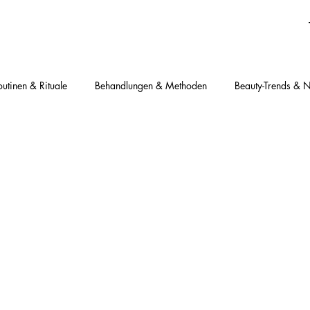
outinen & Rituale
Behandlungen & Methoden
Beauty-Trends & 
toffe verstehen
Deine Fragen, meine Antworten