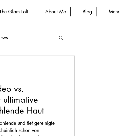
The Glam Loft
About Me
Blog
Mehr
News
deo vs.
 ultimative
rahlende Haut
ahlende und tief gereinigte
cheinlich schon von