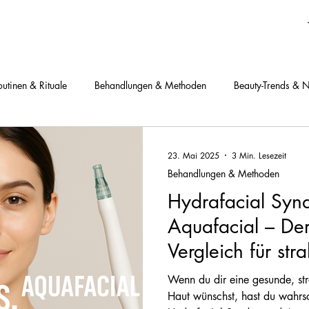
outinen & Rituale
Behandlungen & Methoden
Beauty-Trends & 
toffe verstehen
Deine Fragen, meine Antworten
23. Mai 2025
3 Min. Lesezeit
Behandlungen & Methoden
Hydrafacial Syn
Aquafacial – Der
Vergleich für st
Wenn du dir eine gesunde, str
Haut wünschst, hast du wahrs