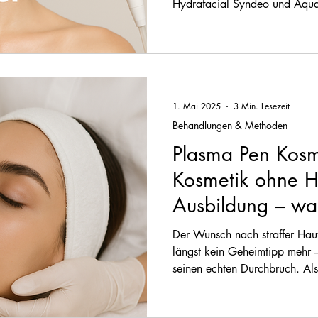
Hydrafacial Syndeo und Aquaf
Behandlungen gehören zu den 
Methoden, um die Haut porenti
Feuchtigkeit zu versorgen und
zurückzubringen. Doch was s
zwischen den beiden Methoden
sie?
1. Mai 2025
3 Min. Lesezeit
Behandlungen & Methoden
Plasma Pen Kosme
Kosmetik ohne He
Ausbildung – was
Der Wunsch nach straffer Haut 
längst kein Geheimtipp mehr 
seinen echten Durchbruch. Al
Hautstraffung ist er besonders
Influencerinnen und allen, die