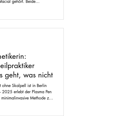
acial gehört. Beide
modernsten und effektivsten
ef zu reinigen, mit
 den natürlichen Glow
ind die genauen Unterschiede
 und welche Vorteile bieten
tikerin:
ilpraktiker
 geht, was nicht
ohne Skalpell ist in Berlin
– 2025 erlebt der Plasma Pen
s minimalinvasive Methode zur
 gefragt bei Beauty-Studios,
 natürliche Ergebnisse